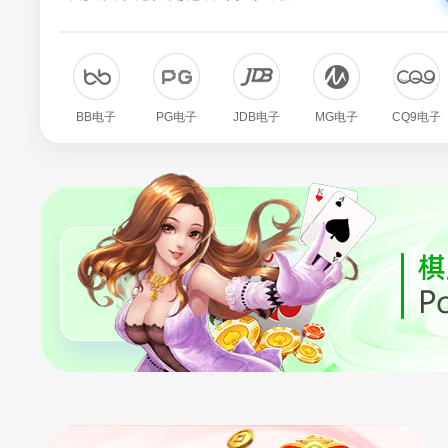
BB电子
PG电子
JDB电子
MG电子
CQ9电子